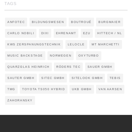
TAGS
ANFOTEC
BILDUNGSWESEN
BOUTROUÉ
BURGMAIER
CARLO NOBILI
DIXI
EHRENAMT
EZU
HITTECH / NL
KWS ZERSPANUNGSTECHNIK
LELOCLE
MT MARCHETTI
MUSIC BACKSTAGE
NORWEGEN
OXYTURBO
QUARZGLAS HEINRICH
RÖDERS TEC
SAUER GMBH
SAUTER GMBH
SITEC GMBH
SITELOOK GMBH
TEBIS
TMG
TOYOTA TS050 HYBRID
UKB GMBH
VAN AARSEN
ZAHORANSKY