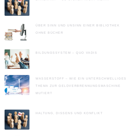
ÜBER SINN UND UNSINN EINER BIBLIOTHEK
OHNE BÜCHER
BILDUNGSSYSTEM – QUO VADIS
WASSERSTOFF – WIE EIN UNTERSCHWELLIGES
THEMA ZUR GELDVERBRENNUNGSMASCHINE
MUTIERT
HALTUNG, DISSENS UND KONFLIKT