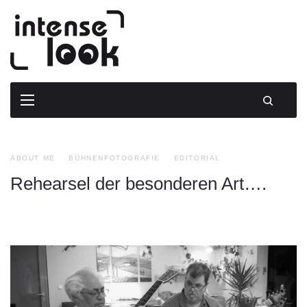
Skip
to
content
ABOUT ME
BÜHNENFOTOGRAFIE
EDITORIAL
Rehearsel der besonderen Art….