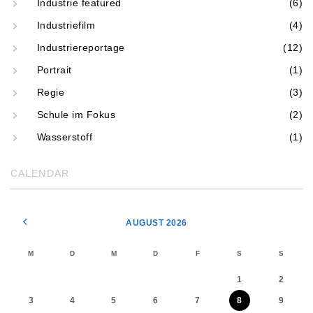
Industrie featured
(6)
Industriefilm
(4)
Industriereportage
(12)
Portrait
(1)
Regie
(3)
Schule im Fokus
(2)
Wasserstoff
(1)
CALENDAR
AUGUST 2026
M
D
M
D
F
S
S
1
2
3
4
5
6
7
8
9