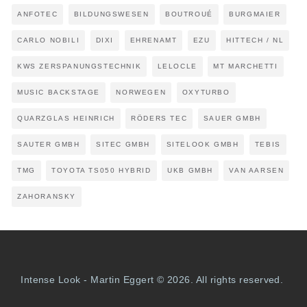
ANFOTEC
BILDUNGSWESEN
BOUTROUÉ
BURGMAIER
CARLO NOBILI
DIXI
EHRENAMT
EZU
HITTECH / NL
KWS ZERSPANUNGSTECHNIK
LELOCLE
MT MARCHETTI
MUSIC BACKSTAGE
NORWEGEN
OXYTURBO
QUARZGLAS HEINRICH
RÖDERS TEC
SAUER GMBH
SAUTER GMBH
SITEC GMBH
SITELOOK GMBH
TEBIS
TMG
TOYOTA TS050 HYBRID
UKB GMBH
VAN AARSEN
ZAHORANSKY
Intense Look - Martin Eggert © 2026. All rights reserved.