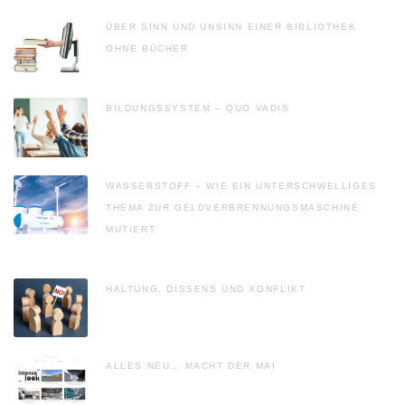
ÜBER SINN UND UNSINN EINER BIBLIOTHEK
OHNE BÜCHER
BILDUNGSSYSTEM – QUO VADIS
WASSERSTOFF – WIE EIN UNTERSCHWELLIGES
THEMA ZUR GELDVERBRENNUNGSMASCHINE
MUTIERT
HALTUNG, DISSENS UND KONFLIKT
ALLES NEU… MACHT DER MAI