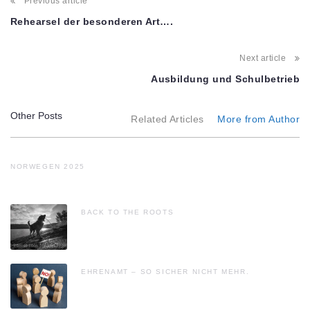
Post
Previous article
navigation
Rehearsel der besonderen Art….
Next article
Ausbildung und Schulbetrieb
Other Posts
Related Articles
More from Author
NORWEGEN 2025
BACK TO THE ROOTS
EHRENAMT – SO SICHER NICHT MEHR.